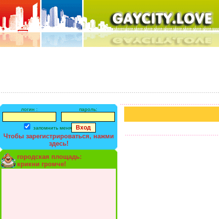
логин :
пароль:
запомнить меня
Чтобы зарегистрироваться, нажми
здесь!
городская площадь:
крикни громче!