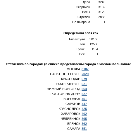
Дева
3249
Скорпион
3132
Весы
3129
Стрелец
2888
Не выбрано
1
Определили себя как
Бисексуал
30166
Гей
12580
Транс
1154
Все
1
Статистика по городам (в списке представлены города с числом пользоват
МОСКВА
8187
САНКТ-ПЕТЕРБУРГ
2029
КРАСНОДАР
679
ЕКАТЕРИНБУРГ
621
НИЖНИЙ НОВГОРОД
554
РОСТОВ-НА-ДОНУ
527
ВОРОНЕЖ
451
САРАТОВ
447
КРАСНОЯРСК
425
ХАБАРОВСК
402
ЧЕЛЯБИНСК
395
БРЯНСК
362
САМАРА
351