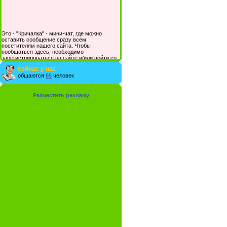
Это - "Кричалка" - мини-чат, где можно
оставить сообщение сразу всем
посетителям нашего сайта. Чтобы
пообщаться здесь, необходимо
зарегистрироваться на сайте и/или войти со
своими логином и паролем.
сейчас у нас
общаются
85
человек
Разместить рекламу