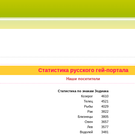
Статистика русского гей-портала
Наши посетители
Статистика по знакам Зодиака
Козерог
4610
Телец
4521
Рыбы
4029
Рак
3822
Близнецы
3805
Овен
3657
Лев
3577
Водолей
3481