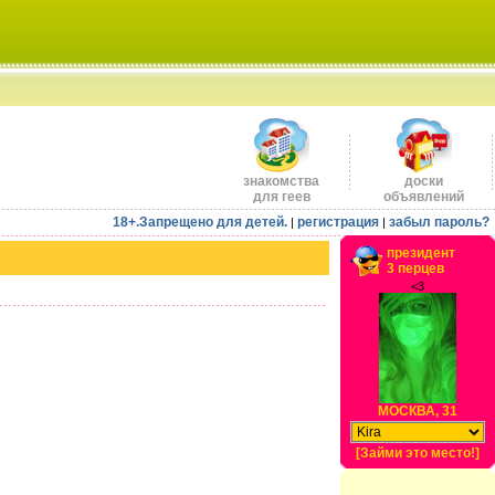
знакомства
доски
для геев
объявлений
18+.Запрещено для детей.
регистрация
забыл пароль?
|
|
президент
3 перцев
<3
МОСКВА, 31
[Займи это место!]