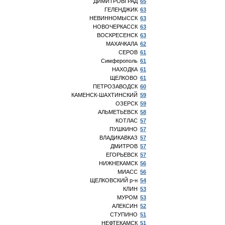
ДИМИТРОВГРАД
65
ГЕЛЕНДЖИК
63
НЕВИННОМЫССК
63
НОВОЧЕРКАССК
63
ВОСКРЕСЕНСК
63
МАХАЧКАЛА
62
СЕРОВ
61
Симферополь
61
НАХОДКА
61
ЩЕЛКОВО
61
ПЕТРОЗАВОДСК
60
КАМЕНСК-ШАХТИНСКИЙ
59
ОЗЕРСК
59
АЛЬМЕТЬЕВСК
58
КОТЛАС
57
ПУШКИНО
57
ВЛАДИКАВКАЗ
57
ДМИТРОВ
57
ЕГОРЬЕВСК
57
НИЖНЕКАМСК
56
МИАСС
56
ЩЕЛКОВСКИЙ р-н
54
КЛИН
53
МУРОМ
53
АЛЕКСИН
52
СТУПИНО
51
НЕФТЕКАМСК
51