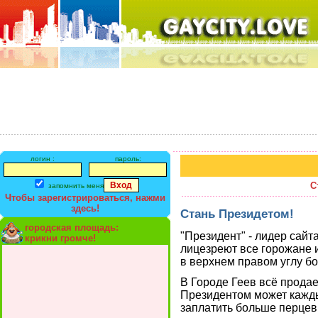
логин :
пароль:
С
запомнить меня
Чтобы зарегистрироваться, нажми
здесь!
Стань Президетом!
городская площадь:
"Президент" - лидер сайта
крикни громче!
лицезреют все горожане и
в верхнем правом углу б
В Городе Геев всё продае
Президентом может кажды
заплатить больше перцев