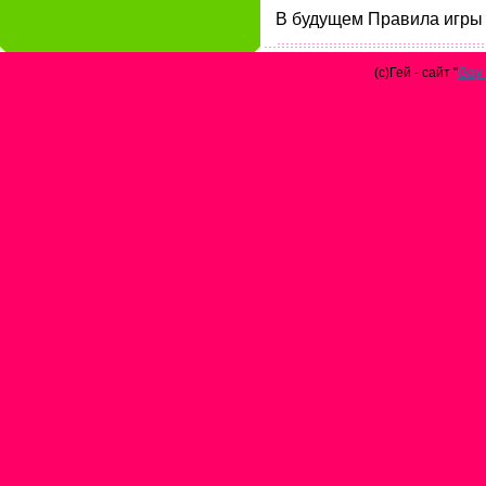
В будущем Правила игры 
(с)Гей - сайт "
Gay 