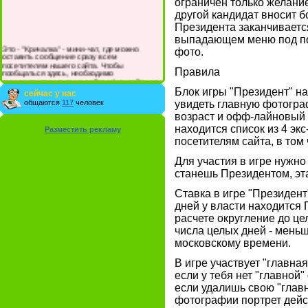
ограничен только желание
другой кандидат вносит 
Президента заканчиваетс
выпадающем меню под пор
Это - "Кричалка" - мини-чат, где можно
фото.
оставить сообщение сразу всем
посетителям нашего сайта. Чтобы
Правила
пообщаться здесь, необходимо
зарегистрироваться на сайте и/или войти со
своими логином и паролем.
Блок игры "Президент" н
сейчас у нас
общаются
117
человек
увидеть главную фотогра
возраст и офф-лайновый
находится список из 4 эк
Разместить рекламу
посетителям сайта, в том 
Для участия в игре нужно
станешь Президентом, эта
Ставка в игре "Президент
дней у власти находится 
расчете округление до це
числа целых дней - меньш
московскому времени.
В игре участвует "главн
если у тебя нет "главной
если удалишь свою "глав
фотографии портрет дейс