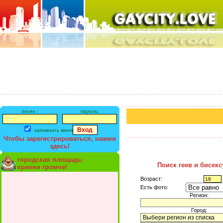
логин :
пароль:
запомнить меня
Чтобы зарегистрироваться, нажми
здесь!
городская площадь:
Поиск геев и бисек
крикни громче!
Возраст:
Есть фото:
Регион:
Город: