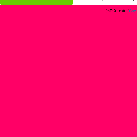
(с)Гей - сайт "
Gay 