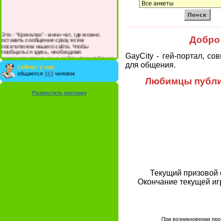
Это - "Кричалка" - мини-чат, где можно
Добро 
оставить сообщение сразу всем
посетителям нашего сайта. Чтобы
пообщаться здесь, необходимо
GayCity - гей-портал, с
зарегистрироваться на сайте и/или войти со
своими логином и паролем.
для общения.
сейчас у нас
общаются
163
человек
Любимцы публик
Разместить рекламу
Текущий призовой 
Окончание текущей игры
При возникновении про